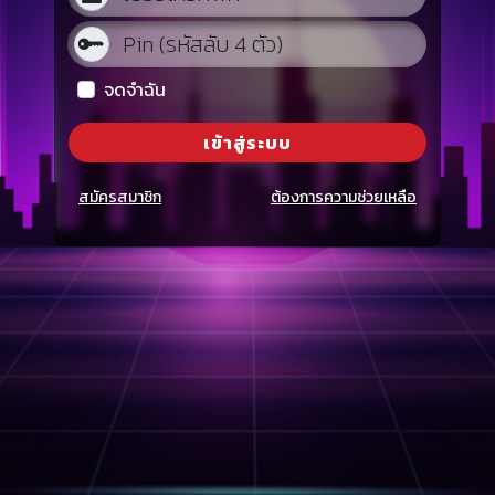
จดจำฉัน
เข้าสู่ระบบ
สมัครสมาชิก
ต้องการความช่วยเหลือ