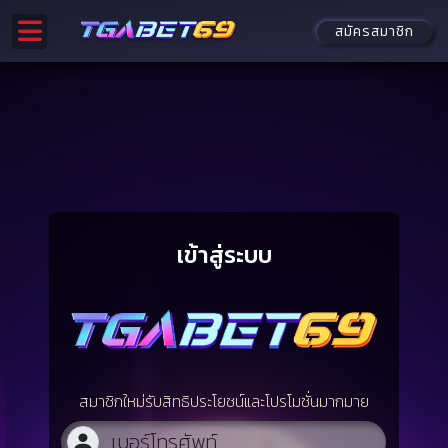
สมัครสมาชิก
เข้าสู่ระบบ
สมาชิกใหม่รับสิทธิประโยชน์และโปรโมชั่นมากมาย